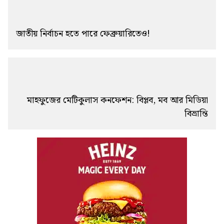
জাতীয় নির্বাচন হতে পারে ফেব্রুয়ারিতেও!
মাহফুজের মেটিকুলাস কনফেশন: বিপ্লব, মব আর মিডিয়া
বিভ্রান্তি