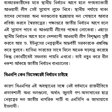
ব্যবহারকারীদের মতে স্থানীয় নির্বাচন আগে হলে গণহত্যাকারী
আওয়ামী লীগ সেই সুযোগ লুফে নিবে। স্থানীয় পর্যায়ে থাকা
তাদের দোসররা অন্য দলগুলোর ছত্রছায়ায় দল গোছাবে আবার
প্রতিষ্ঠা করবে স্বৈরতন্ত্রের। পক্ষান্তরে জাতীয় নির্বাচন আগে হলে
এই সুযোগ পাবে না আওয়ামী লীগের পক্ষের লোকেরা। এছাড়া
স্থানীয় নির্বাচন আগে হলে দেশব্যাপী আওয়ামী লীগ বিশৃঙ্খলা সৃষ্টি
করবে আর ড. ইউনূসের নেতৃত্বাধীন অন্তর্বর্তী সরকারকে প্রশ্নবিদ্ধ
করে তুলবে। হাসিনা ভারতের সাথে মিলে অনেক ষড়যন্ত্র করেছে
কিন্তু কোনটিতেই সফলতা পায়নি এখনো। তাই নতুন করে নীল
নকশা আঁকছে জাতীয় নির্বাচন বানচালের।
বিএনপি
কেন
ডিসেম্বরেই
নির্বাচন
চাইছে
কারণ বিএনপির এই অবস্থানের সঙ্গে নেই বর্তমানে রাজনীতিতে
প্রভাবশালী অন্য দলগুলো, অর্থাৎ জুলাই গণ-অভ্যত্থানের ছাত্র
নেতৃত্বের দল জাতীয় নাগরিক পার্টি বা এনসিপি ও জামায়াতে
ইসলামী।